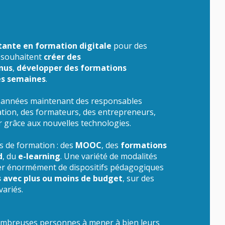
tante en formation digitale
pour des
i souhaitent
créer des
enus
,
développer des formations
es semaines
.
 années maintenant des responsables
ation, des formateurs, des entrepreneurs,
ir grâce aux nouvelles technologies.
s de formation : des
MOOC
, des
formations
d
, du
e-learning
. Une variété de modalités
er énormément de dispositifs pédagogiques
 avec plus ou moins de budget
, sur des
variés.
 nombreuses personnes à mener à bien leurs