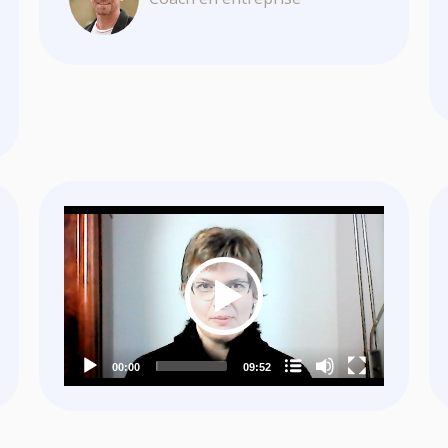
Video
Player
Nom du chapitre
00:00
09:52