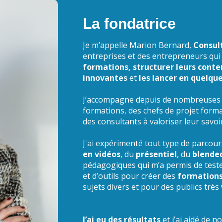
La fondatrice
Je m’appelle Marion Bernard,
Consul
entreprises et des entrepreneurs qu
formations,
structurer leurs cont
innovantes
et
les lancer en quelqu
J’accompagne depuis de nombreuses
formations, des chefs de projet form
des consultants à valoriser leur savo
J'ai expérimenté tout type de parcour
en vidéos
, du
présentiel
, du
blende
pédagogiques qui m’a permis de test
et d’outils pour créer des
formations
sujets divers et pour des publics très 
J’ai eu des résultats
et j’ai aidé de