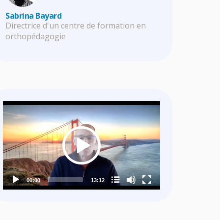
Sabrina Bayard
Directrice d'un centre de formation en
orthopédagogie
Video
Player
Nom du chapitre
00:00
13:12